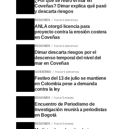
¿Por qué se retiró el mar en
Coveñas? Dimar explica qué pasó
y descarta riesgos
REGIONES
hace 4 semanas
ANLA otorgó licencia para
proyecto contra la erosión costera
en Coveñas
REGIONES
hace 4 semanas
Dimar descarta riesgos por el
descenso temporal del nivel del
mar en Coveñas
GOBIERNO
hace 4 semanas
Festivo del 13 de julio se mantiene
en Colombia pese a demanda
contra la ley
REGIONES
hace 5 meses
Encuentro de Periodismo de
Investigación reunirá a periodistas
en Bogotá
REGIONES
hace 5 meses