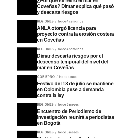
¿Por qué se retiró el mar en
Coveñas? Dimar explica qué pasó
y descarta riesgos
REGIONES
hace 4 semanas
ANLA otorgó licencia para
proyecto contra la erosión costera
en Coveñas
REGIONES
hace 4 semanas
Dimar descarta riesgos por el
descenso temporal del nivel del
mar en Coveñas
GOBIERNO
hace 1 mes
Festivo del 13 de julio se mantiene
en Colombia pese a demanda
contra la ley
REGIONES
hace 5 meses
Encuentro de Periodismo de
Investigación reunirá a periodistas
en Bogotá
REGIONES
hace 5 meses