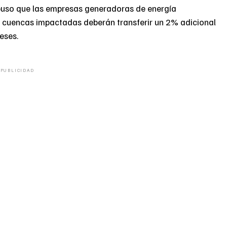
ispuso que las empresas generadoras de energía
as cuencas impactadas deberán transferir un 2% adicional
eses.
PUBLICIDAD