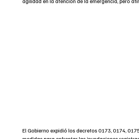
agilidad en la atención de la emergencia, pero af
El Gobierno expidió los decretos 0173, 0174, 01
medidas para enfrentar las inundaciones registrada