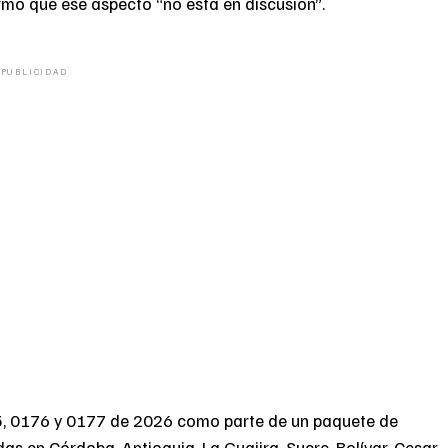
irmó que ese aspecto “no está en discusión”.
PUBLICIDAD
75, 0176 y 0177 de 2026 como parte de un paquete de
s en Córdoba, Antioquia, La Guajira, Sucre, Bolívar, Cesar,