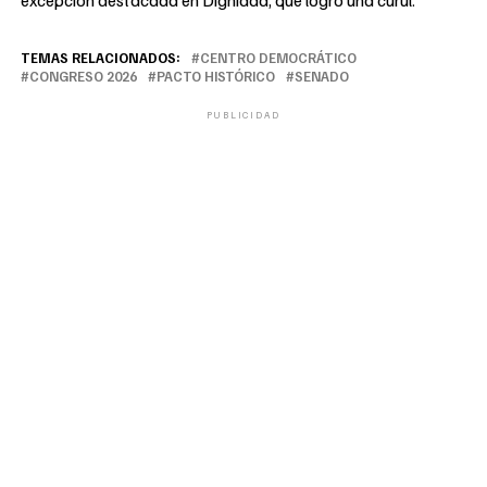
excepción destacada en Dignidad, que logró una curul.
TEMAS RELACIONADOS:
CENTRO DEMOCRÁTICO
CONGRESO 2026
PACTO HISTÓRICO
SENADO
PUBLICIDAD