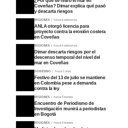
¿Por qué se retiró el mar en
Coveñas? Dimar explica qué pasó
y descarta riesgos
REGIONES
hace 4 semanas
ANLA otorgó licencia para
proyecto contra la erosión costera
en Coveñas
REGIONES
hace 4 semanas
Dimar descarta riesgos por el
descenso temporal del nivel del
mar en Coveñas
GOBIERNO
hace 1 mes
Festivo del 13 de julio se mantiene
en Colombia pese a demanda
contra la ley
REGIONES
hace 5 meses
Encuentro de Periodismo de
Investigación reunirá a periodistas
en Bogotá
REGIONES
hace 5 meses