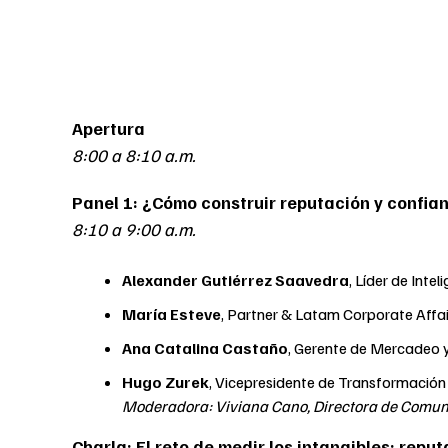
Apertura
8:00 a 8:10 a.m.
Panel 1: ¿Cómo construir reputación y confianz
8:10 a 9:00 a.m.
Alexander Gutiérrez Saavedra
, Líder de Inte
María Esteve
, Partner & Latam Corporate Affai
Ana Catalina Castaño
, Gerente de Mercadeo y
Hugo Zurek
, Vicepresidente de Transformación 
Moderadora: Viviana Cano, Directora de Comun
Charla: El reto de medir los intangibles: repu