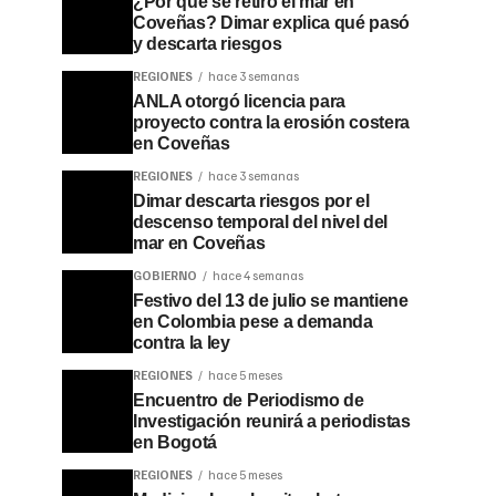
¿Por qué se retiró el mar en
Coveñas? Dimar explica qué pasó
y descarta riesgos
REGIONES
hace 3 semanas
ANLA otorgó licencia para
proyecto contra la erosión costera
en Coveñas
REGIONES
hace 3 semanas
Dimar descarta riesgos por el
descenso temporal del nivel del
mar en Coveñas
GOBIERNO
hace 4 semanas
Festivo del 13 de julio se mantiene
en Colombia pese a demanda
contra la ley
REGIONES
hace 5 meses
Encuentro de Periodismo de
Investigación reunirá a periodistas
en Bogotá
REGIONES
hace 5 meses