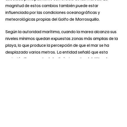
magnitud de estos cambios también puede estar
influenciada por las condiciones oceanográficas y
meteorológicas propias del Golfo de Morrosquillo.
Según la autoridad marítima, cuando la marea alcanza sus
niveles mínimos quedan expuestas zonas más amplias de la
playa, lo que produce la percepción de que el mar se ha
desplazado varios metros. La entidad señaló que esta
variación “hace parte de la dinámica natural del litoral y que,
por sí sola, no representa una condición extraordinaria”.
El reporte técnico indicó que durante los días 11 y 12 de julio
la marea alcanzó su nivel más bajo entre la 1:00 p. m. y las
2:00 p. m. En ese periodo se registraron niveles cercanos a
seis centímetros por debajo del punto utilizado como
referencia para las mediciones mareales en la zona.
PUBLICIDAD