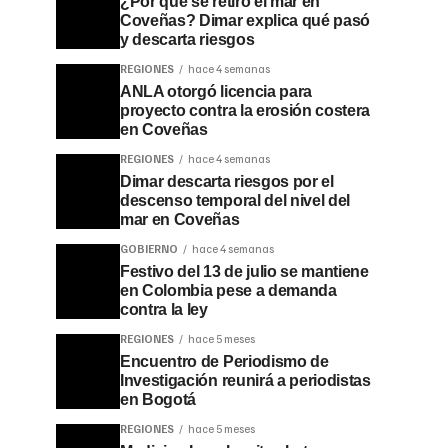
¿Por qué se retiró el mar en
Coveñas? Dimar explica qué pasó
y descarta riesgos
REGIONES
hace 4 semanas
ANLA otorgó licencia para
proyecto contra la erosión costera
en Coveñas
REGIONES
hace 4 semanas
Dimar descarta riesgos por el
descenso temporal del nivel del
mar en Coveñas
GOBIERNO
hace 4 semanas
Festivo del 13 de julio se mantiene
en Colombia pese a demanda
contra la ley
REGIONES
hace 5 meses
Encuentro de Periodismo de
Investigación reunirá a periodistas
en Bogotá
REGIONES
hace 5 meses