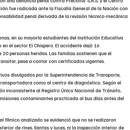
n una denuncia penal contra Precoltur S.A.S. y el Centro
ión fue radicada ante la Fiscalía General de la Nación con
ponsabilidad penal derivada de la revisión técnico-mecánica
nas, en su mayoría estudiantes del Institución Educativa
en el sector El Chispero. El accidente dejó 16
 20 personas heridas. Las familias sostienen que el
ansitar, pese a contar con certificados vigentes.
tivos divulgados por la Superintendencia de Transporte,
transportadora como al centro de diagnóstico. Según el
ón inconsistente al Registro Único Nacional de Tránsito,
emisiones contaminantes practicada al bus días antes del
al fílmico analizado se evidenció que no se realizaron
rior de rines, llantas y luces, ni la inspección interior de