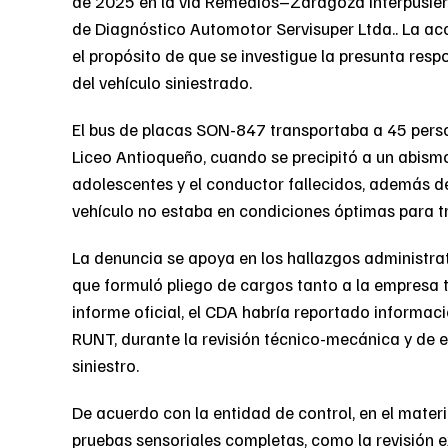
de 2025 en la vía Remedios–Zaragoza interpusiero
de Diagnóstico Automotor Servisuper Ltda.. La acc
el propósito de que se investigue la presunta res
del vehículo siniestrado.
El bus de placas SON-847 transportaba a 45 perso
Liceo Antioqueño, cuando se precipitó a un abismo 
adolescentes y el conductor fallecidos, además de
vehículo no estaba en condiciones óptimas para tr
La denuncia se apoya en los hallazgos administra
que formuló pliego de cargos tanto a la empresa 
informe oficial, el CDA habría reportado informaci
RUNT, durante la revisión técnico-mecánica y de 
siniestro.
De acuerdo con la entidad de control, en el materi
pruebas sensoriales completas, como la revisión exte