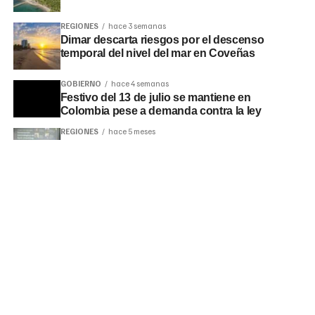
REGIONES
hace 3 semanas
Dimar descarta riesgos por el descenso
temporal del nivel del mar en Coveñas
GOBIERNO
hace 4 semanas
Festivo del 13 de julio se mantiene en
Colombia pese a demanda contra la ley
REGIONES
hace 5 meses
Encuentro de Periodismo de Investigación
reunirá a periodistas en Bogotá
LO MÁS LEÍDO