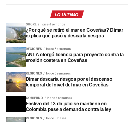
LO ÚLTIMO
SUCRE
hace 3 semanas
¿Por qué se retiró el mar en Coveñas? Dimar
explica qué pasó y descarta riesgos
REGIONES
hace 3 semanas
ANLA otorgó licencia para proyecto contra la
erosión costera en Coveñas
REGIONES
hace 3 semanas
Dimar descarta riesgos por el descenso
temporal del nivel del mar en Coveñas
GOBIERNO
hace 4 semanas
Festivo del 13 de julio se mantiene en
Colombia pese a demanda contra la ley
REGIONES
hace 5 meses
Encuentro de Periodismo de Investigación
reunirá a periodistas en Bogotá