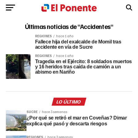
Últimas noticias de "Accidentes"
REGIONES
hace 1 año
Fallece hija del exalcalde de Momil tras
accidente en vía de Sucre
REGIONES
hace 1 año
Tragedia en el Ejército: 8 soldados muertos
y 16 heridos tras caída de camión a un
abismo en Nariño
LO ÚLTIMO
SUCRE
hace 3 semanas
¿Por qué se retiró el mar en Coveñas? Dimar
explica qué pasó y descarta riesgos
REGIONES
hace 3 semanas