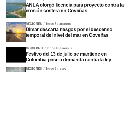
ANLA otorgó licencia para proyecto contra la
erosión costera en Coveñas
REGIONES
hace 3 semanas
Dimar descarta riesgos por el descenso
temporal del nivel del mar en Coveñas
GOBIERNO
hace 4 semanas
Festivo del 13 de julio se mantiene en
Colombia pese a demanda contra la ley
REGIONES
hace 5 meses
Encuentro de Periodismo de Investigación
reunirá a periodistas en Bogotá
LO MÁS LEÍDO