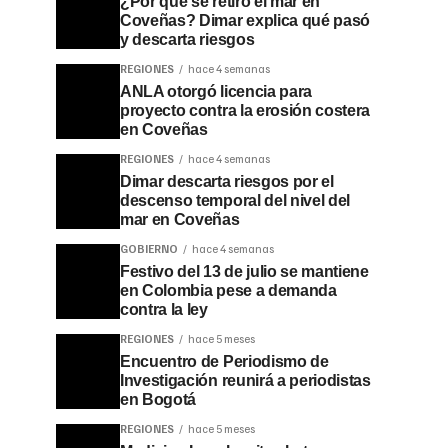
¿Por qué se retiró el mar en
Coveñas? Dimar explica qué pasó
y descarta riesgos
REGIONES
hace 4 semanas
ANLA otorgó licencia para
proyecto contra la erosión costera
en Coveñas
REGIONES
hace 4 semanas
Dimar descarta riesgos por el
descenso temporal del nivel del
mar en Coveñas
GOBIERNO
hace 4 semanas
Festivo del 13 de julio se mantiene
en Colombia pese a demanda
contra la ley
REGIONES
hace 5 meses
Encuentro de Periodismo de
Investigación reunirá a periodistas
en Bogotá
REGIONES
hace 5 meses