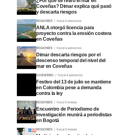
¿Por qué se retiró el mar en
Coveñas? Dimar explica qué pasó
y descarta riesgos
REGIONES
hace 4 semanas
ANLA otorgó licencia para
proyecto contra la erosión costera
en Coveñas
REGIONES
hace 4 semanas
Dimar descarta riesgos por el
descenso temporal del nivel del
mar en Coveñas
GOBIERNO
hace 4 semanas
Festivo del 13 de julio se mantiene
en Colombia pese a demanda
contra la ley
REGIONES
hace 5 meses
Encuentro de Periodismo de
Investigación reunirá a periodistas
en Bogotá
REGIONES
hace 5 meses