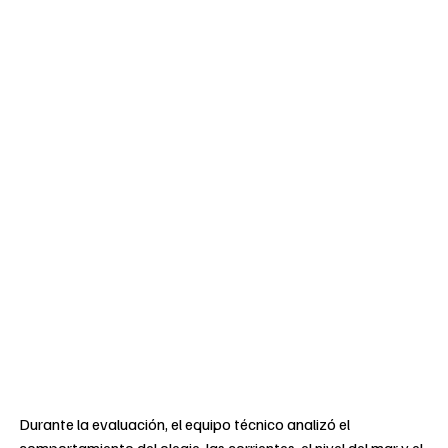
Durante la evaluación, el equipo técnico analizó el
comportamiento del oleaje, las corrientes, el nivel del mar y el