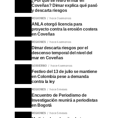
¿Por qué se retiró el mar en
Coveñas? Dimar explica qué pasó
y descarta riesgos
REGIONES
hace 3 semanas
ANLA otorgó licencia para
proyecto contra la erosión costera
en Coveñas
REGIONES
hace 4 semanas
Dimar descarta riesgos por el
descenso temporal del nivel del
mar en Coveñas
GOBIERNO
hace 4 semanas
Festivo del 13 de julio se mantiene
en Colombia pese a demanda
contra la ley
REGIONES
hace 5 meses
Encuentro de Periodismo de
Investigación reunirá a periodistas
en Bogotá
REGIONES
hace 5 meses