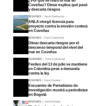
¿Por qué se retiró el mar en
Coveñas? Dimar explica qué pasó
y descarta riesgos
REGIONES
hace 3 semanas
ANLA otorgó licencia para
proyecto contra la erosión costera
en Coveñas
REGIONES
hace 3 semanas
Dimar descarta riesgos por el
descenso temporal del nivel del
mar en Coveñas
GOBIERNO
hace 4 semanas
Festivo del 13 de julio se mantiene
en Colombia pese a demanda
contra la ley
REGIONES
hace 5 meses
Encuentro de Periodismo de
Investigación reunirá a periodistas
en Bogotá
REGIONES
hace 5 meses