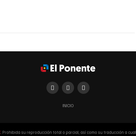
INICIO
E
. Prohibida su reproducción total o parcial, así como su traducción a cualq