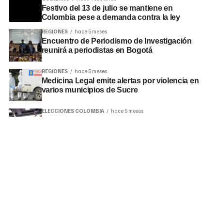
Festivo del 13 de julio se mantiene en
Colombia pese a demanda contra la ley
REGIONES
hace 5 meses
Encuentro de Periodismo de Investigación
reunirá a periodistas en Bogotá
REGIONES
hace 5 meses
Medicina Legal emite alertas por violencia en
varios municipios de Sucre
ELECCIONES COLOMBIA
hace 5 meses
Pacto Histórico obtiene mayoría en el Senado
de la República 2026-2030
LO MÁS LEÍDO