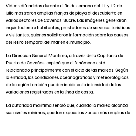
Videos difundidos durante el fin de semana del 11 y 12 de
julio mostraron amplias franjas de playa al descubierto en
varios sectores de Coveñas, Sucre. Las imágenes generaron
inquietud entre habitantes, prestadores de servicios turísticos
y visitantes, quienes solicitaron información sobre las causas
del retiro temporal del mar en el municipio.
La Dirección General Marítima, a través de la Capitanía de
Puerto de Coveñas, explicó que el fenómeno está
relacionado principalmente con el ciclo de las mareas. Según
la entidad, las condiciones oceanográficas y meteorológicas
de la región también pueden incidir en la intensidad de las
variaciones registradas en la línea de costa.
La autoridad marítima señaló que, cuando la marea alcanza
sus niveles mínimos, quedan expuestas zonas más amplias de
la playa. La Dimar precisó que este comportamiento “hace
parte de la dinámica natural del litoral” y que las mediciones
realizadas no permiten considerarlo un evento extraordinario