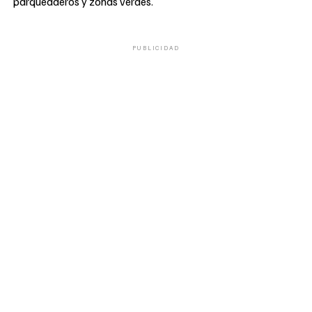
parqueaderos y zonas verdes.
PUBLICIDAD