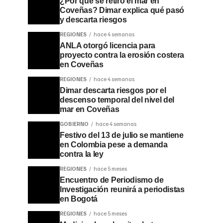
¿Por qué se retiró el mar en
Coveñas? Dimar explica qué pasó
y descarta riesgos
REGIONES
hace 4 semanas
ANLA otorgó licencia para
proyecto contra la erosión costera
en Coveñas
REGIONES
hace 4 semanas
Dimar descarta riesgos por el
descenso temporal del nivel del
mar en Coveñas
GOBIERNO
hace 4 semanas
Festivo del 13 de julio se mantiene
en Colombia pese a demanda
contra la ley
REGIONES
hace 5 meses
Encuentro de Periodismo de
Investigación reunirá a periodistas
en Bogotá
REGIONES
hace 5 meses