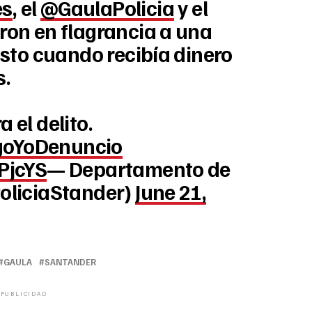
es
, el
@GaulaPolicia
y el
ron en flagrancia a una
usto cuando recibía dinero
s.
 el delito.
oYoDenuncio
PjcYS
— Departamento de
oliciaStander)
June 21,
GAULA
SANTANDER
PUBLICIDAD