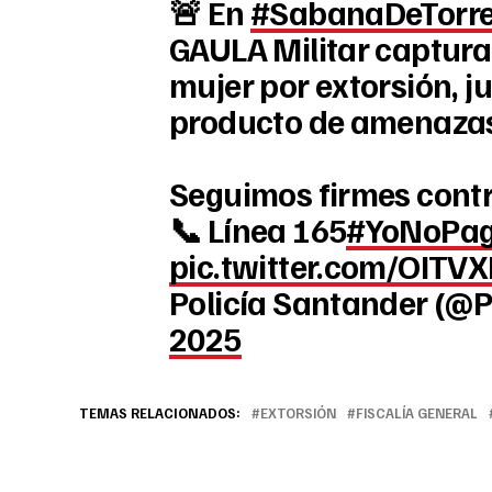
🚨 En
#SabanaDeTorr
GAULA Militar captura
mujer por extorsión, j
producto de amenaza
Seguimos firmes contra
📞 Línea 165
#YoNoPag
pic.twitter.com/OITVX
Policía Santander (@P
2025
TEMAS RELACIONADOS:
EXTORSIÓN
FISCALÍA GENERAL