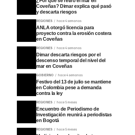
¿Por qué se retiró el mar en
Coveñas? Dimar explica qué pasó
y descarta riesgos
REGIONES
hace 4 semanas
ANLA otorgó licencia para
proyecto contra la erosión costera
en Coveñas
REGIONES
hace 4 semanas
Dimar descarta riesgos por el
descenso temporal del nivel del
mar en Coveñas
GOBIERNO
hace 4 semanas
Festivo del 13 de julio se mantiene
en Colombia pese a demanda
contra la ley
REGIONES
hace 5 meses
Encuentro de Periodismo de
Investigación reunirá a periodistas
en Bogotá
REGIONES
hace 5 meses