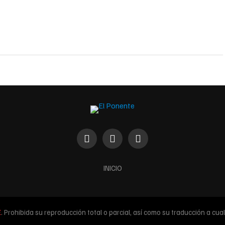
INICIO
E
. Prohibida su reproducción total o parcial, así como su traducción a cualq