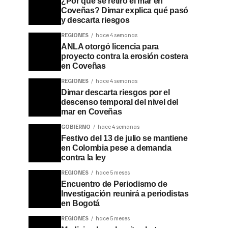
¿Por qué se retiró el mar en
Coveñas? Dimar explica qué pasó
y descarta riesgos
REGIONES
hace 4 semanas
ANLA otorgó licencia para
proyecto contra la erosión costera
en Coveñas
REGIONES
hace 4 semanas
Dimar descarta riesgos por el
descenso temporal del nivel del
mar en Coveñas
GOBIERNO
hace 4 semanas
Festivo del 13 de julio se mantiene
en Colombia pese a demanda
contra la ley
REGIONES
hace 5 meses
Encuentro de Periodismo de
Investigación reunirá a periodistas
en Bogotá
REGIONES
hace 5 meses