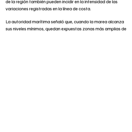
de la región también pueden incidir en la intensidad de las
variaciones registradas en la línea de costa.
La autoridad marítima señaló que, cuando la marea alcanza
sus niveles mínimos, quedan expuestas zonas más amplias de
la playa. La Dimar precisó que este comportamiento “hace
parte de la dinámica natural del litoral” y que las mediciones
realizadas no permiten considerarlo un evento extraordinario
o una situación de emergencia.
El reporte técnico indicó que durante el sábado 11 y el
domingo 12 de julio la marea alcanzó su nivel más bajo entre
la 1:00 y las 2:00 de la tarde. En ese periodo se registraron
valores aproximados de seis centímetros por debajo del nivel
de referencia utilizado para medir las mareas.
PUBLICIDAD