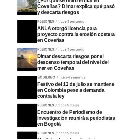
¿Por qué se retiró el mar en
Coveñas? Dimar explica qué pasó
y descarta riesgos
REGIONES
hace 3 semanas
ANLA otorgó licencia para
proyecto contra la erosión costera
en Coveñas
REGIONES
hace 3 semanas
Dimar descarta riesgos por el
descenso temporal del nivel del
mar en Coveñas
GOBIERNO
hace 4 semanas
Festivo del 13 de julio se mantiene
en Colombia pese a demanda
contra la ley
REGIONES
hace 5 meses
Encuentro de Periodismo de
Investigación reunirá a periodistas
en Bogotá
REGIONES
hace 5 meses