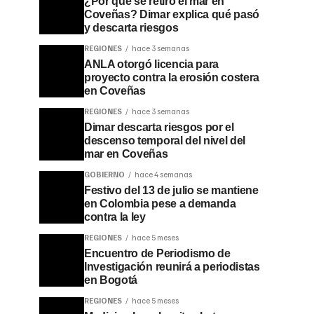
¿Por qué se retiró el mar en
Coveñas? Dimar explica qué pasó
y descarta riesgos
REGIONES
hace 3 semanas
ANLA otorgó licencia para
proyecto contra la erosión costera
en Coveñas
REGIONES
hace 3 semanas
Dimar descarta riesgos por el
descenso temporal del nivel del
mar en Coveñas
GOBIERNO
hace 4 semanas
Festivo del 13 de julio se mantiene
en Colombia pese a demanda
contra la ley
REGIONES
hace 5 meses
Encuentro de Periodismo de
Investigación reunirá a periodistas
en Bogotá
REGIONES
hace 5 meses