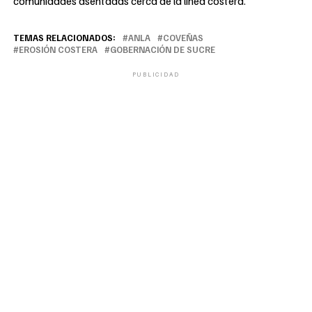
comunidades asentadas cerca de la línea costera.
TEMAS RELACIONADOS:
ANLA
COVEÑAS
EROSIÓN COSTERA
GOBERNACIÓN DE SUCRE
PUBLICIDAD