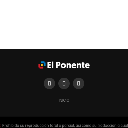
INICIO
E
. Prohibida su reproducción total o parcial, así como su traducción a cualq