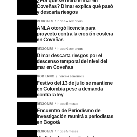
¿Por qué se retiró el mar en
Coveñas? Dimar explica qué pasó
y descarta riesgos
REGIONES
hace 4 semanas
ANLA otorgó licencia para
proyecto contra la erosión costera
en Coveñas
REGIONES
hace 4 semanas
Dimar descarta riesgos por el
descenso temporal del nivel del
mar en Coveñas
GOBIERNO
hace 4 semanas
Festivo del 13 de julio se mantiene
en Colombia pese a demanda
contra la ley
REGIONES
hace 5 meses
Encuentro de Periodismo de
Investigación reunirá a periodistas
en Bogotá
REGIONES
hace 5 meses