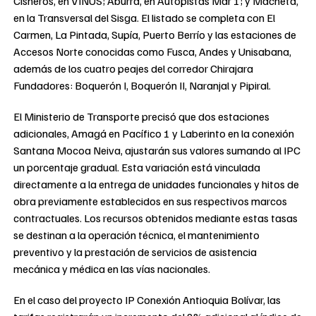
Cisneros, en VINUS; Aburrá, en Autopistas Mar 1; y Machetá,
en la Transversal del Sisga. El listado se completa con El
Carmen, La Pintada, Supía, Puerto Berrío y las estaciones de
Accesos Norte conocidas como Fusca, Andes y Unisabana,
además de los cuatro peajes del corredor Chirajara
Fundadores: Boquerón I, Boquerón II, Naranjal y Pipiral.
El Ministerio de Transporte precisó que dos estaciones
adicionales, Amagá en Pacífico 1 y Laberinto en la conexión
Santana Mocoa Neiva, ajustarán sus valores sumando al IPC
un porcentaje gradual. Esta variación está vinculada
directamente a la entrega de unidades funcionales y hitos de
obra previamente establecidos en sus respectivos marcos
contractuales. Los recursos obtenidos mediante estas tasas
se destinan a la operación técnica, el mantenimiento
preventivo y la prestación de servicios de asistencia
mecánica y médica en las vías nacionales.
En el caso del proyecto IP Conexión Antioquia Bolívar, las