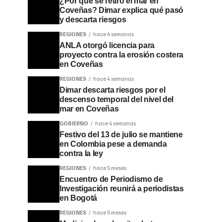
¿Por qué se retiró el mar en
Coveñas? Dimar explica qué pasó
y descarta riesgos
REGIONES
hace 4 semanas
ANLA otorgó licencia para
proyecto contra la erosión costera
en Coveñas
REGIONES
hace 4 semanas
Dimar descarta riesgos por el
descenso temporal del nivel del
mar en Coveñas
GOBIERNO
hace 4 semanas
Festivo del 13 de julio se mantiene
en Colombia pese a demanda
contra la ley
REGIONES
hace 5 meses
Encuentro de Periodismo de
Investigación reunirá a periodistas
en Bogotá
REGIONES
hace 5 meses