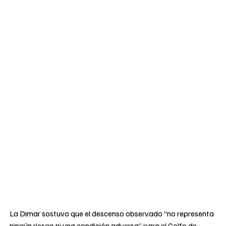
La Dimar sostuvo que el descenso observado “no representa
ningún riesgo ni una condición adversa” para el Golfo de