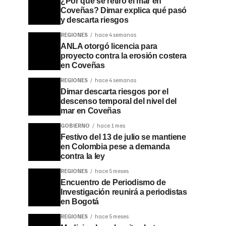
¿Por qué se retiró el mar en
Coveñas? Dimar explica qué pasó
y descarta riesgos
REGIONES
hace 4 semanas
ANLA otorgó licencia para
proyecto contra la erosión costera
en Coveñas
REGIONES
hace 4 semanas
Dimar descarta riesgos por el
descenso temporal del nivel del
mar en Coveñas
GOBIERNO
hace 1 mes
Festivo del 13 de julio se mantiene
en Colombia pese a demanda
contra la ley
REGIONES
hace 5 meses
Encuentro de Periodismo de
Investigación reunirá a periodistas
en Bogotá
REGIONES
hace 5 meses